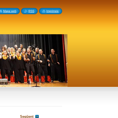
Mapa web
RSS
Imprimeix
Següent