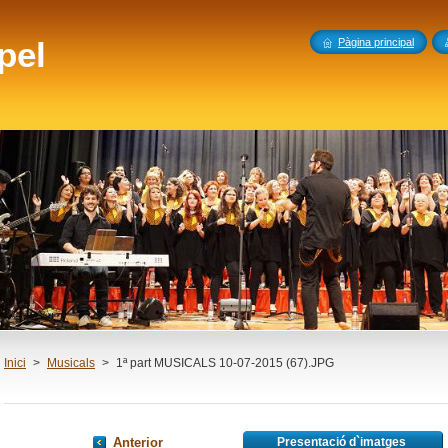
pel
Pàgina principal
Inici
>
Musicals
>
1ª part MUSICALS 10-07-2015 (67).JPG
Anterior
Presentació d`imatges