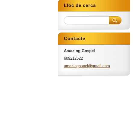
Lloc de cerca
Contacte
Amazing Gospel
609212522
amazingo
spel@gma
il.com