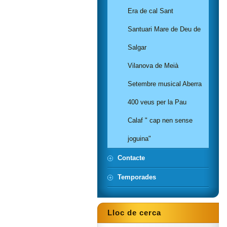
Era de cal Sant
Santuari Mare de Deu de
Salgar
Vilanova de Meià
Setembre musical Aberra
400 veus per la Pau
Calaf " cap nen sense
joguina"
Contacte
Temporades
Lloc de cerca