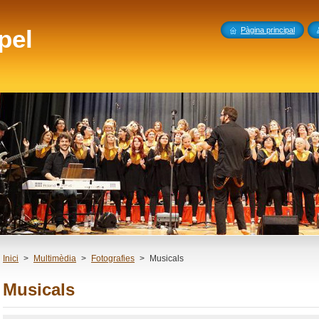
pel
Pàgina principal
Inici
>
Multimèdia
>
Fotografies
>
Musicals
Musicals