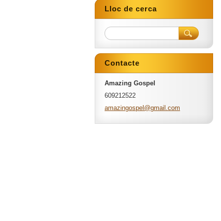
Lloc de cerca
Contacte
Amazing Gospel
609212522
amazingo
spel@gma
il.com