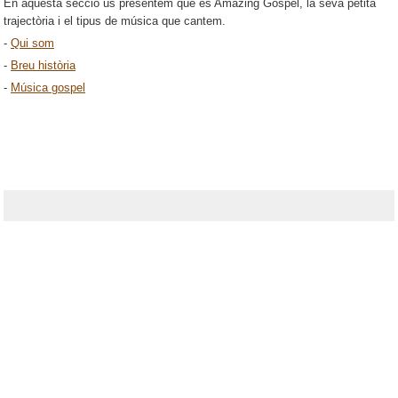
En aquesta secció us presentem què és Amazing Gospel, la seva petita
trajectòria i el tipus de música que cantem.
-
Qui som
-
Breu història
-
Música gospel