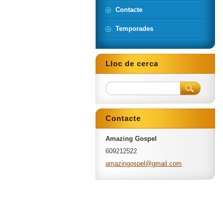
Contacte
Temporades
Lloc de cerca
Contacte
Amazing Gospel
609212522
amazingo
spel@gma
il.com