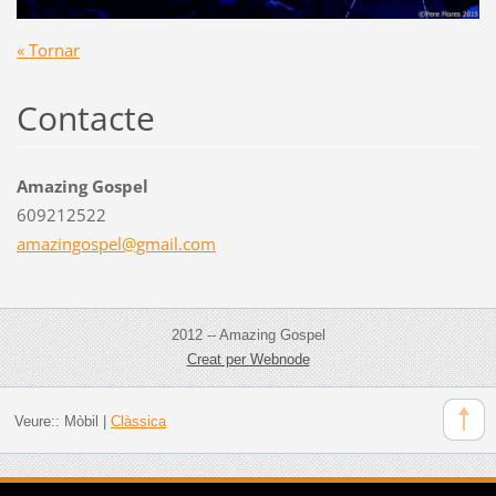
« Tornar
Contacte
Amazing Gospel
609212522
amazingo
spel@gma
il.com
2012 -- Amazing Gospel
Creat per Webnode
Veure::
Mòbil
|
Clàssica