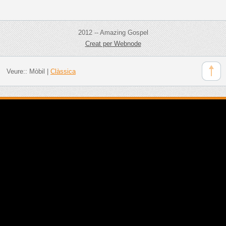
2012 -- Amazing Gospel
Creat per Webnode
Veure::
Mòbil
|
Clàssica