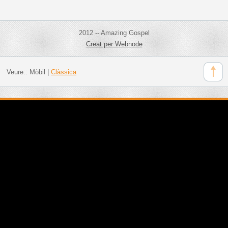
2012 -- Amazing Gospel
Creat per Webnode
Veure::
Mòbil
|
Clàssica