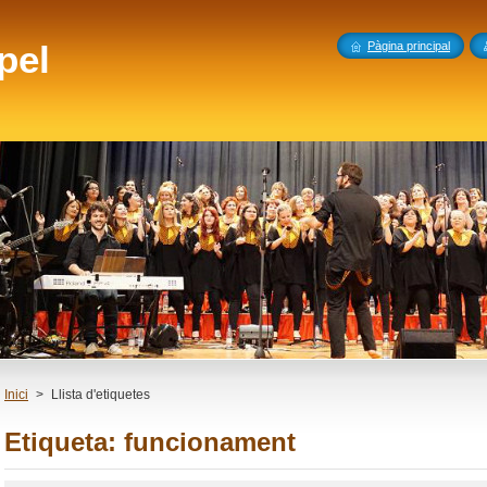
pel
Pàgina principal
Inici
>
Llista d'etiquetes
Etiqueta: funcionament