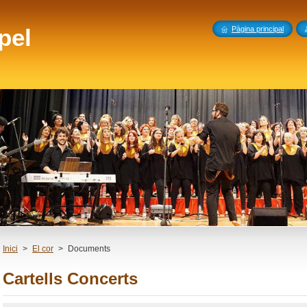
pel
Pàgina principal
Inici
>
El cor
>
Documents
Cartells Concerts