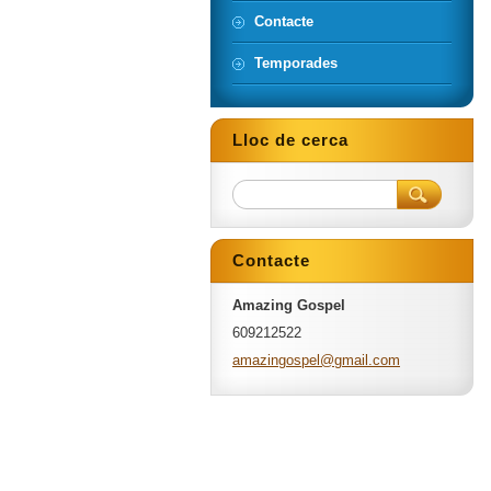
Contacte
Temporades
Lloc de cerca
Contacte
Amazing Gospel
609212522
amazingo
spel@gma
il.com