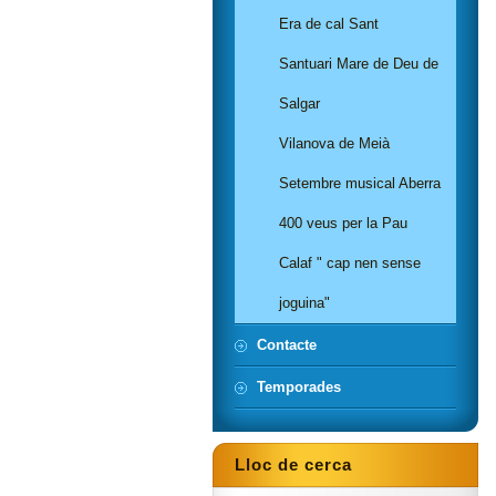
Era de cal Sant
Santuari Mare de Deu de
Salgar
Vilanova de Meià
Setembre musical Aberra
400 veus per la Pau
Calaf " cap nen sense
joguina"
Contacte
Temporades
Lloc de cerca