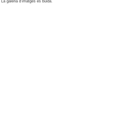
La galeria dʼimatges és buida.