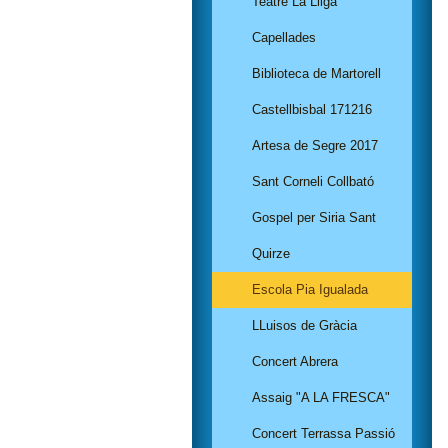
Teatre La Lliga
Capellades
Biblioteca de Martorell
Castellbisbal 171216
Artesa de Segre 2017
Sant Corneli Collbató
Gospel per Siria Sant
Quirze
Escola Pia Igualada
LLuisos de Gràcia
Concert Abrera
Assaig "A LA FRESCA"
Concert Terrassa Passió