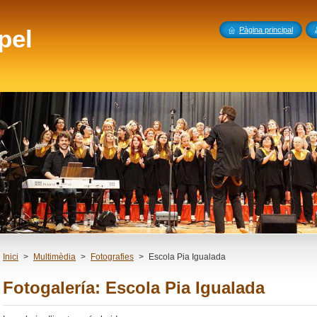
pel
Pàgina principal
Inici
>
Multimèdia
>
Fotografies
>
Escola Pia Igualada
Fotogalería: Escola Pia Igualada