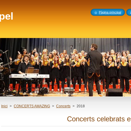
pel
Pàgina principal
Inici
>
CONCERTS AMAZING
>
Concerts
>
2018
Concerts celebrats 