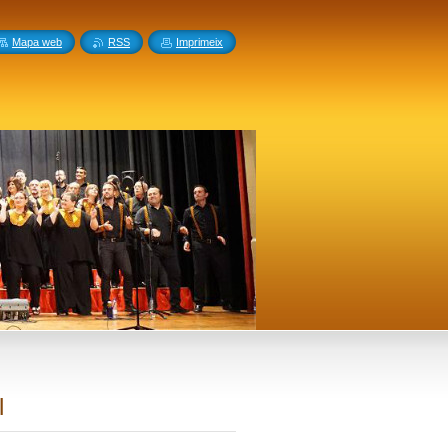
Mapa web
RSS
Imprimeix
el