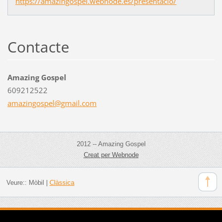
https://amazingospel.webnode.es/presentacio/
Contacte
Amazing Gospel
609212522
amazingo
spel@gma
il.com
2012 -- Amazing Gospel
Creat per Webnode
Veure::
Mòbil
|
Clàssica