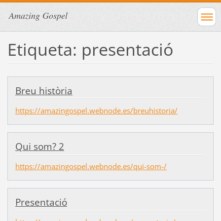
Amazing Gospel
Etiqueta: presentació
Breu història
https://amazingospel.webnode.es/breuhistoria/
Qui som? 2
https://amazingospel.webnode.es/qui-som-/
Presentació